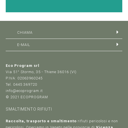
CHIAMA
E-MAIL
Eco Program srl
Via 51° Stormo, 35 - Thiene 36016 (VI)
P.IVA: 02063960245
Tel. 0445 369720
info@ecoprogram.it
© 2021 ECOPROGRAM
SMALTIMENTO RIFIUTI
Raccolta, trasporto e smaltimento
rifiuti pericolosi e non
pericolosi. Operiamo in Veneto nelle provincie di
Vicenza,