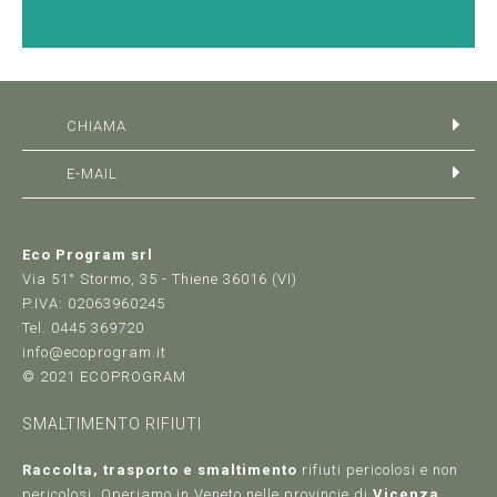
CHIAMA
E-MAIL
Eco Program srl
Via 51° Stormo, 35 - Thiene 36016 (VI)
P.IVA: 02063960245
Tel. 0445 369720
info@ecoprogram.it
© 2021 ECOPROGRAM
SMALTIMENTO RIFIUTI
Raccolta, trasporto e smaltimento
rifiuti pericolosi e non
pericolosi. Operiamo in Veneto nelle provincie di
Vicenza,